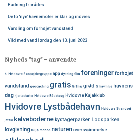
Badning frarådes
De to ’nye’ havnemoler er klar og indvies
Varsling om forhøjet vandstand
Vild med vand lørdag den 10. juni 2023
Nyheds “tag” – anvendte
foreninger
forhøjet
app
4. Hvidovre Søspejdergruppe
dykning
film
gratis
vandstand
grødis
havnens
geocaching
Gråhaj
havmiljø
dag
Hvidovre Kajakklub
hjertestarter
Hvidovre Bådelaug
Hvidovre Lystbådehavn
Hvidovre Strandvej
kalveboderne
kystagerparken
Lodsparken
jetski
naturen
lovgivning
oversvømmelse
miljø
motion