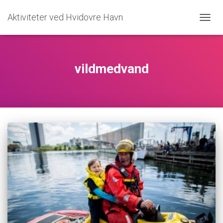
Aktiviteter ved Hvidovre Havn
SKIFT
NAVIG
vildmedvand