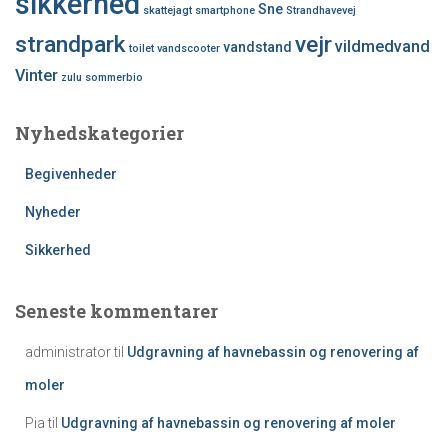
sikkerhed
Sne
skattejagt
smartphone
Strandhavevej
strandpark
vejr
vildmedvand
vandstand
toilet
vandscooter
Vinter
zulu sommerbio
Nyhedskategorier
Begivenheder
Nyheder
Sikkerhed
Seneste kommentarer
administrator
til
Udgravning af havnebassin og renovering af
moler
Pia
til
Udgravning af havnebassin og renovering af moler