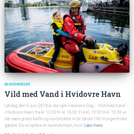
BEGIVENHEDER
Vild med Vand i Hvidovre Havn
Lørdag den 9. juni 2018 er der igen Havnens Dag – Vild med Vand –
i Hvidovre Havn fra kl. 10:00 til kl. 16:00. Fra kl. 10:00 til kl. 10:30 vil
der være gratis kaffe og rundstykker til de første 100 morgenfriske
gæster. Du vil opleve en levende havn, hvor
Læs mere