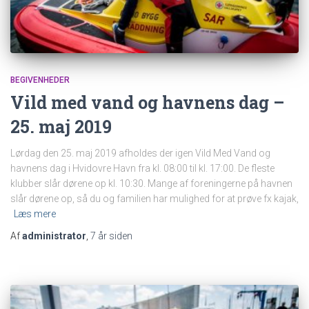
BEGIVENHEDER
Vild med vand og havnens dag –
25. maj 2019
Lørdag den 25. maj 2019 afholdes der igen Vild Med Vand og
havnens dag i Hvidovre Havn fra kl. 08:00 til kl. 17:00. De fleste
klubber slår dørene op kl. 10:30. Mange af foreningerne på havnen
slår dørene op, så du og familien har mulighed for at prøve fx kajak,
Læs mere
Af
administrator
,
7 år
siden