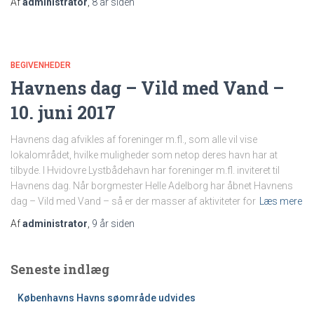
Af
administrator
,
8 år
siden
BEGIVENHEDER
Havnens dag – Vild med Vand –
10. juni 2017
Havnens dag afvikles af foreninger m.fl., som alle vil vise
lokalområdet, hvilke muligheder som netop deres havn har at
tilbyde. I Hvidovre Lystbådehavn har foreninger m.fl. inviteret til
Havnens dag. Når borgmester Helle Adelborg har åbnet Havnens
dag – Vild med Vand – så er der masser af aktiviteter for
Læs mere
Af
administrator
,
9 år
siden
Seneste indlæg
Københavns Havns søområde udvides