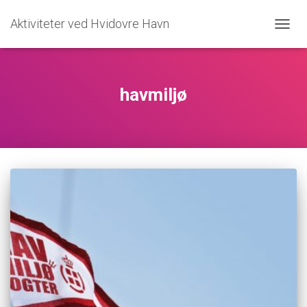
Aktiviteter ved Hvidovre Havn
SKIFT
NAVIG
havmiljø