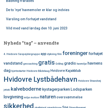
Badning frarådes
De to ’nye’ havnemoler er klar og indvies
Varsling om forhøjet vandstand
Vild med vand lørdag den 10. juni 2023
Nyheds “tag” – anvendte
foreninger
forhøjet
app
4. Hvidovre Søspejdergruppe
dykning
film
gratis
vandstand
grødis
havnens
geocaching
Gråhaj
havmiljø
dag
Hvidovre Kajakklub
hjertestarter
Hvidovre Bådelaug
Hvidovre Lystbådehavn
Hvidovre Strandvej
kalveboderne
kystagerparken
Lodsparken
jetski
naturen
lovgivning
oversvømmelse
miljø
motion
sikkerhed
Sne
skattejagt
smartphone
Strandhavevej