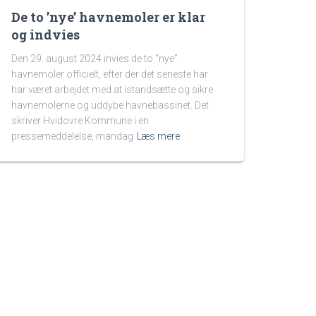
De to ’nye’ havnemoler er klar
og indvies
Den 29. august 2024 invies de to “nye”
havnemoler officielt, efter der det seneste har
har været arbejdet med at istandsætte og sikre
havnemolerne og uddybe havnebassinet. Det
skriver Hvidovre Kommune i en
pressemeddelelse, mandag
Læs mere