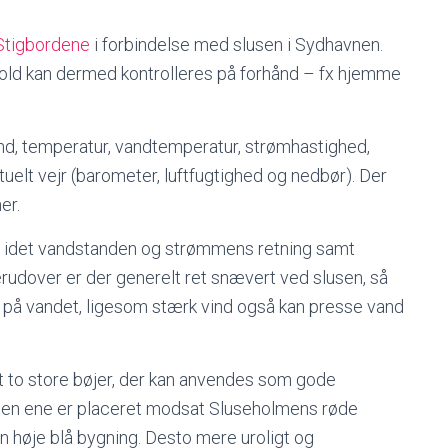
 Stigbordene
i forbindelse med slusen i Sydhavnen.
rhold kan dermed kontrolleres på forhånd – fx hjemme
tand, temperatur, vandtemperatur, strømhastighed,
uelt vejr (barometer, luftfugtighed og nedbør). Der
er.
e, idet vandstanden og strømmens retning samt
Herudover er der generelt ret snævert ved slusen, så
et på vandet, ligesom stærk vind også kan presse vand
et to store bøjer, der kan anvendes som gode
 Den ene er placeret modsat Sluseholmens røde
 høje blå bygning. Desto mere uroligt og