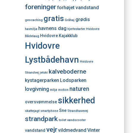
foreninger
forhøjet vandstand
gratis
grødis
geocaching
Gråhaj
havnens dag
havmiljø
hjertestarter
Hvidovre
Hvidovre Kajakklub
Bådelaug
Hvidovre
Lystbådehavn
Hvidovre
kalveboderne
Strandvej
jetski
kystagerparken
Lodsparken
naturen
lovgivning
miljø
motion
sikkerhed
oversvømmelse
Sne
skattejagt
smartphone
Strandhavevej
strandpark
toilet
vandscooter
vejr
vildmedvand
Vinter
vandstand