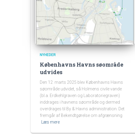
NYHEDER
Københavns Havns søområde
udvides
Den 12. marts 2025 blev Københavns Havns
søområde udvidet, så Holmens civile vande
(bl.a. Erdkehlgraven og Laboratoriegraven)
inddrages i havnens søområde og dermed
overdrages til By & Havns administration. Det
fremgår af Bekendtgørelse om afgrænsning
Læs mere