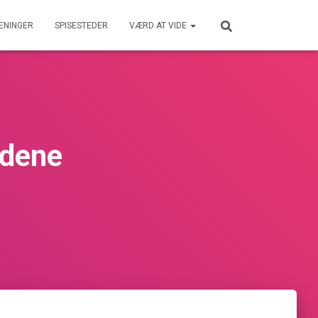
ENINGER
SPISESTEDER
VÆRD AT VIDE
rdene