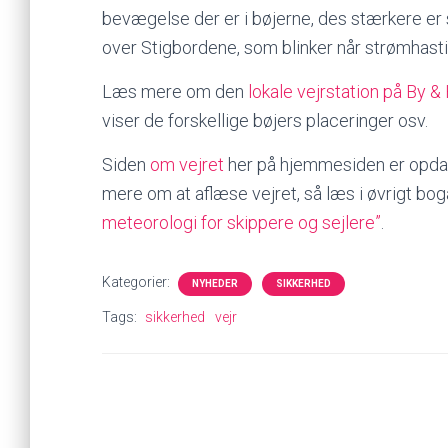
bevægelse der er i bøjerne, des stærkere er
over Stigbordene, som blinker når strømhast
Læs mere om den
lokale vejrstation på By
viser de forskellige bøjers placeringer osv.
Siden
om vejret
her på hjemmesiden er opdate
mere om at aflæse vejret, så læs i øvrigt b
meteorologi for skippere og sejlere”
.
Kategorier:
NYHEDER
SIKKERHED
Tags:
sikkerhed
vejr