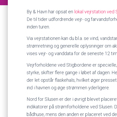
By & Havn har opsat en
lokal vejrstation ved
De til tider udfordrende vejr- og farvandsfo
inden turen.
Via vejrstationen kan du bl.a. se vind, vands
strømretning og generelle oplysninger om akt
vises vejr- og vanddata for de seneste 12 tim
Vejrforholdene ved Stigbordene er speciell
styrke, skifter flere gange i løbet af dagen. 
der let opstår flaskehals, hvilket øger press
ind i havnen og øge strømmen yderligere.
Nord for Slusen er der i øvrigt blevet placer
indikatorer på strømforholdene ved Slusen.
bådhuse, mens den anden er placeret ved den