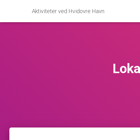
Aktiviteter ved Hvidovre Havn
Loka