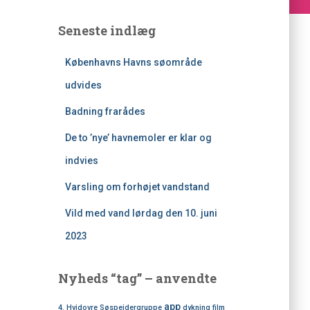
Seneste indlæg
Københavns Havns søområde
udvides
Badning frarådes
De to ’nye’ havnemoler er klar og
indvies
Varsling om forhøjet vandstand
Vild med vand lørdag den 10. juni
2023
Nyheds “tag” – anvendte
app
4. Hvidovre Søspejdergruppe
dykning
film